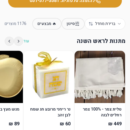
להזמנה טלפונית:
051-577-5581
ברירת מחדל
סינון
🔥 מבצעים
1176
מוצרים
מתנות לראש השנה
עוד
טלית צמר - 100% צמר
נר ריחני מרובע חג שמח
מגש מעץ בצ
רחלים לבנה
לבן זהב