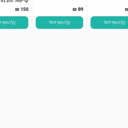
קריסטל /זהב בור
הוסף לסל
הוסף לסל
הוסף ל