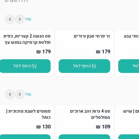
1177
מוצרים
עוד
ותי צבע
זר פרחי סבון ורודים
סט הגשה 2 קעריות, כפית
ופלטת קרמיקה במגש עץ
סל
הוסף לסל
הוסף לסל
עוד
ום | שיש
סט 4 נרות זהב ארוכים
פמוטים לשבת מזכוכית |
מסולסלים
כותל