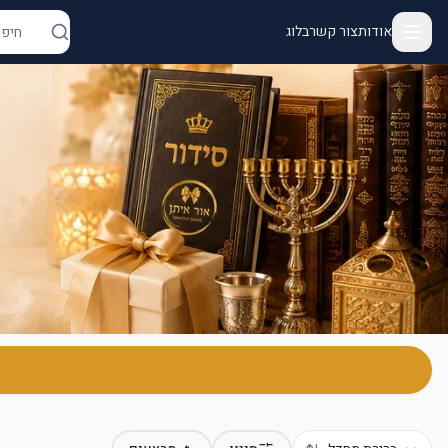
אודות
צור קשר
בלוג
ור איתן - יודאיקה ומתנות | מנורות, מזוזות, חנוכיות