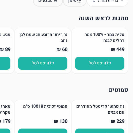
ברירת מחדל
סינון
🔥 מבצעים
מתנות לראש השנה
טלית צמר - 100% צמר
נר ריחני מרובע חג שמח לבן
מגש מ
רחלים לבנה
זהב
הוסף לסל
הוסף לסל
פמוטים
זוג פמוטי קריסטל מהודרים
פמוטי זכוכית 10X18 ס"מ
מארז פ
עם אבנים
מקריס