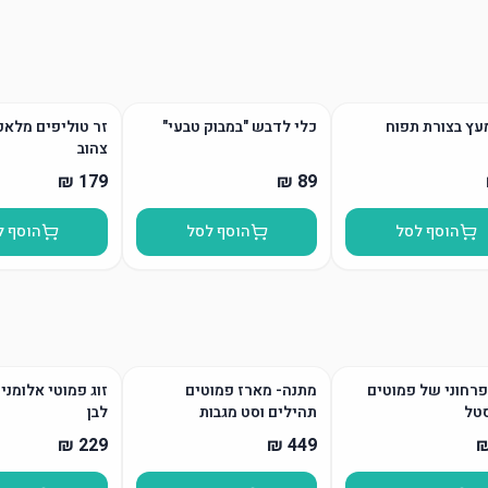
עץ בצורת תפוח
כלי לדבש "במבוק טבעי"
זר טוליפים מלאכ
צהוב
הוסף לסל
הוסף לסל
הוסף ל
רחוני של פמוטים
מתנה- מארז פמוטים
זוג פמוטי אלומני
טל
תהילים וסט מגבות
לבן