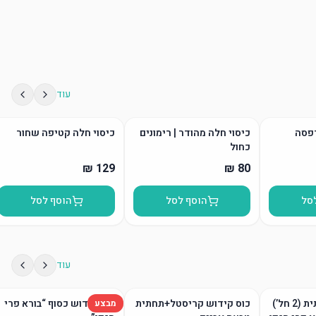
עוד
דפסה
כיסוי חלה מהודר | רימונים
כיסוי חלה קטיפה שחור
כחול
סל
הוסף לסל
הוסף לסל
עוד
גביע קידוש ותחתית (2 חל’)
כוס קידוש קריסטל+תחתית
כוס קידוש כסוף “בורא פרי
מבצע