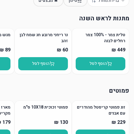
ברירת מחדל
סינון
🔥 מבצעים
מתנות לראש השנה
טלית צמר - 100% צמר
נר ריחני מרובע חג שמח לבן
מגש מ
רחלים לבנה
זהב
הוסף לסל
הוסף לסל
פמוטים
זוג פמוטי קריסטל מהודרים
פמוטי זכוכית 10X18 ס"מ
מארז פ
עם אבנים
מקריס