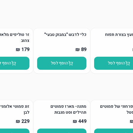
עץ בצורת תפוח
כלי לדבש "במבוק טבעי"
זר טוליפים מלאכ
צהוב
הוסף לסל
הוסף לסל
הוסף ל
רחוני של פמוטים
מתנה- מארז פמוטים
זוג פמוטי אלומני
טל
תהילים וסט מגבות
לבן