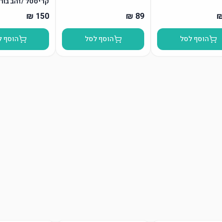
קריסטל /זהב בור
הוסף לסל
הוסף לסל
הוסף ל