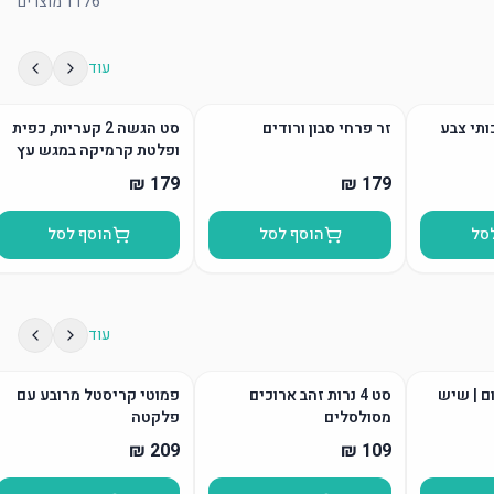
1176
מוצרים
עוד
ותי צבע
זר פרחי סבון ורודים
סט הגשה 2 קעריות, כפית
ופלטת קרמיקה במגש עץ
סל
הוסף לסל
הוסף לסל
עוד
ום | שיש
סט 4 נרות זהב ארוכים
פמוטי קריסטל מרובע עם
מסולסלים
פלקטה