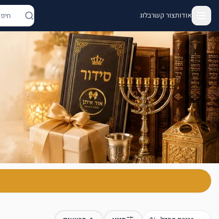
אודות
צור קשר
בלוג
ור איתן - יודאיקה ומתנות | מנורות, מזוזות, חנוכיות