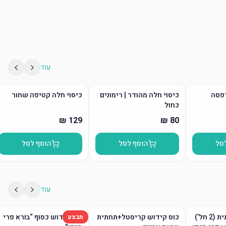
עוד
דפסה
כיסוי חלה מהודר | רימונים
כיסוי חלה קטיפה שחור
כחול
סל
הוסף לסל
הוסף לסל
עוד
גביע קידוש ותחתית (2 חל’)
כוס קידוש קריסטל+תחתית
כוס קידוש כסוף “בורא פרי
מבצע