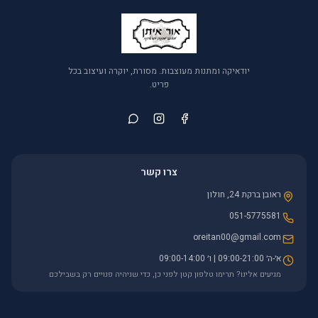
יודאיקה ומתנות מעוצבות. מסורת, יוקרה ועיצוב בכל
פריט.
צרו קשר
ראובן ברקת 24, חולון
051-5775581
oreitan00@gmail.com
א׳-ה׳ 09:00-21:00 | ו׳ 09:00-14:00
מגיעים אלינו? תרימו טלפון קטן לפני כן, כדי שניהיה פנויים רק בשבילכם