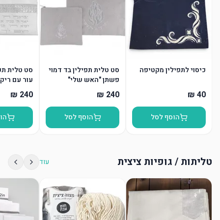
כיסוי לתפילין מקטיפה
סט טלית תפילין בד דמוי
סט טלית תפי
פשתן "האש שלי"
עור עם ריקמ
הוסף לסל
הוסף לסל
הו
טליתות / גופיות ציצית
עוד