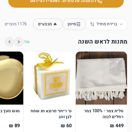
להזמנה טלפונית:
051-577-5581
ברירת מחדל
סינון
🔥 מבצעים
1176
מוצרים
מתנות לראש השנה
עוד
טלית צמר - 100% צמר
נר ריחני מרובע חג שמח
מגש מעץ בצ
רחלים לבנה
לבן זהב