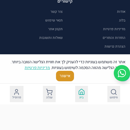
קישורים
אודות
צור קשר
בלוג
תנאי שימוש
מדיניות פרטיות
תקנון אתר
החזרות והחזרים
שאלות ותשובות
הצהרת נגישות
אתר זה משתמש בעוגיות כדי להעניק לך את חווית הגלישה הטובה ביותר.
המשך הגלישה מהווה הסכמה לשימוש בעוגיות.
מדיניות פרטיות
©
2026
אור איתן – יודאיקה ומתנות. כל הזכויות שמורות.
אישור
חיפוש
בית
עגלה
פרופיל