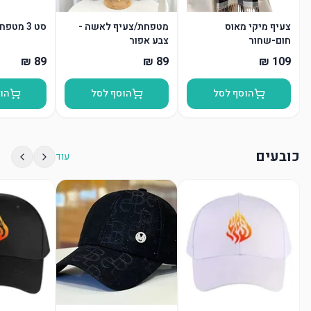
צעיף מיקי מאוס
מטפחת/צעיף לאשה -
סט 3 מטפחות
חום-שחור
צבע אפור
הוסף לסל
הוסף לסל
הו
כובעים
עוד