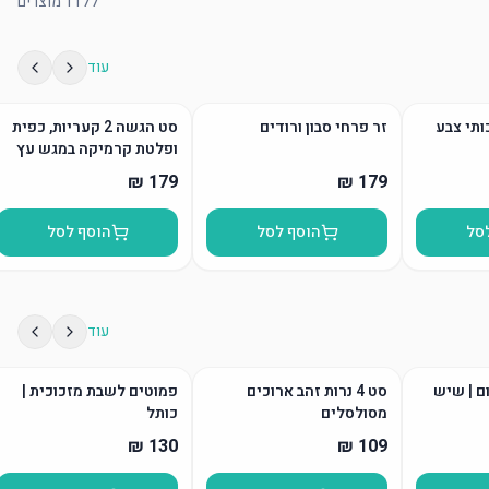
1177
מוצרים
עוד
ותי צבע
זר פרחי סבון ורודים
סט הגשה 2 קעריות, כפית
ופלטת קרמיקה במגש עץ
סל
הוסף לסל
הוסף לסל
עוד
ום | שיש
סט 4 נרות זהב ארוכים
פמוטים לשבת מזכוכית |
מסולסלים
כותל