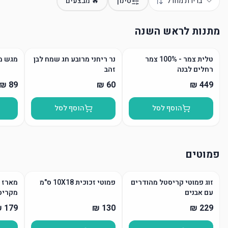
ברירת מחדל
סינון
🔥 מבצעים
מתנות לראש השנה
טלית צמר - 100% צמר
נר ריחני מרובע חג שמח לבן
מגש מ
רחלים לבנה
זהב
הוסף לסל
הוסף לסל
פמוטים
זוג פמוטי קריסטל מהודרים
פמוטי זכוכית 10X18 ס"מ
מארז פ
עם אבנים
מקריס