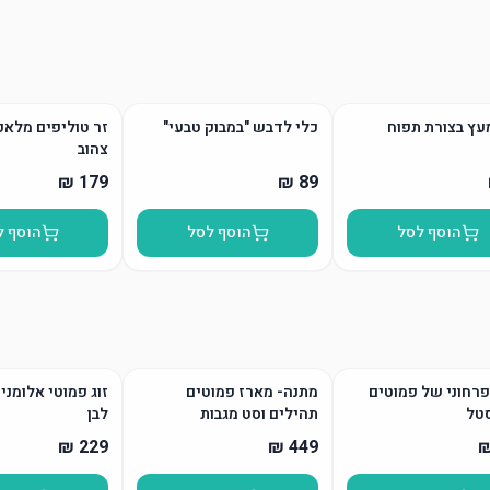
עץ בצורת תפוח
כלי לדבש "במבוק טבעי"
זר טוליפים מלאכ
צהוב
הוסף לסל
הוסף לסל
הוסף ל
רחוני של פמוטים
מתנה- מארז פמוטים
זוג פמוטי אלומני
טל
תהילים וסט מגבות
לבן