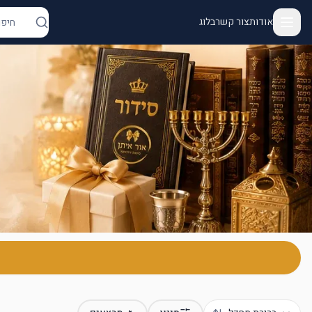
אודות
צור קשר
בלוג
ור איתן - יודאיקה ומתנות | מנורות, מזוזות, חנוכיות