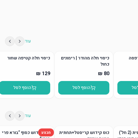
עוד
דפסה
כיסוי חלה מהודר | רימונים
כיסוי חלה קטיפה שחור
כחול
סל
הוסף לסל
הוסף לסל
עוד
גביע קידוש ותחתית (2 חל’)
כוס קידוש קריסטל+תחתית
כוס קידוש כסוף “בורא פרי
מבצע