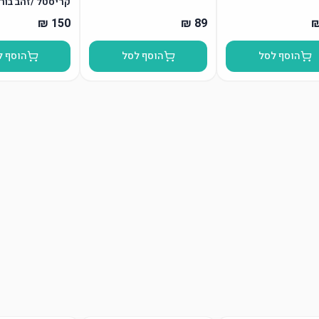
קריסטל /זהב בור
הוסף לסל
הוסף לסל
הוסף ל