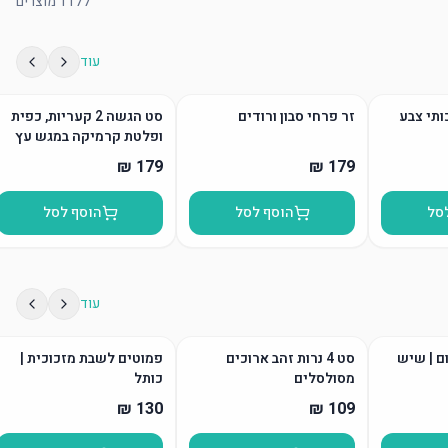
1177
מוצרים
עוד
ותי צבע
זר פרחי סבון ורודים
סט הגשה 2 קעריות, כפית
ופלטת קרמיקה במגש עץ
סל
הוסף לסל
הוסף לסל
עוד
ום | שיש
סט 4 נרות זהב ארוכים
פמוטים לשבת מזכוכית |
מסולסלים
כותל