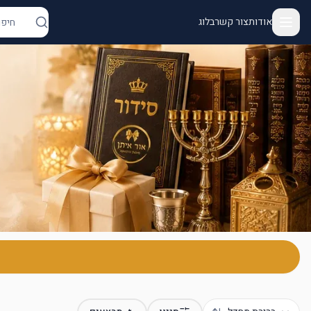
אודות
צור קשר
בלוג
ור איתן - יודאיקה ומתנות | מנורות, מזוזות, חנוכיות