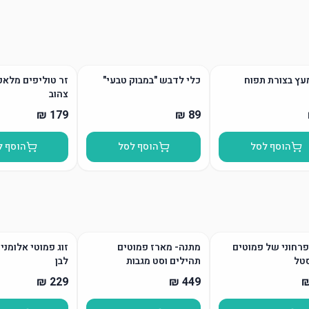
עץ בצורת תפוח
כלי לדבש "במבוק טבעי"
זר טוליפים מלאכ
צהוב
הוסף לסל
הוסף לסל
הוסף ל
רחוני של פמוטים
מתנה- מארז פמוטים
זוג פמוטי אלומני
טל
תהילים וסט מגבות
לבן