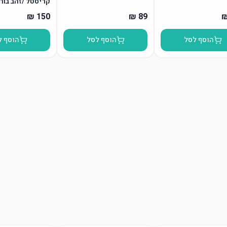
קריסטל /זהב בור
הוסף לסל
הוסף לסל
הוסף ל