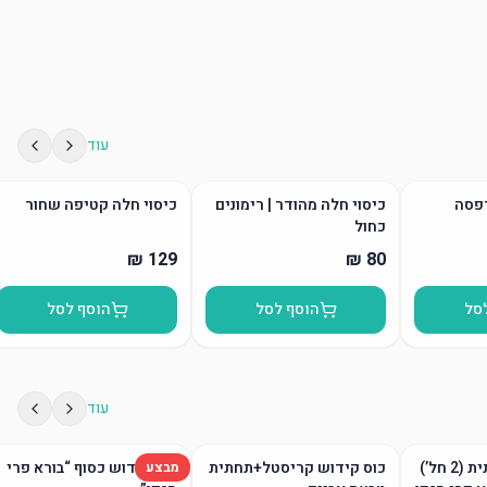
עוד
דפסה
כיסוי חלה מהודר | רימונים
כיסוי חלה קטיפה שחור
כחול
סל
הוסף לסל
הוסף לסל
עוד
גביע קידוש ותחתית (2 חל’)
כוס קידוש קריסטל+תחתית
כוס קידוש כסוף “בורא פרי
מבצע