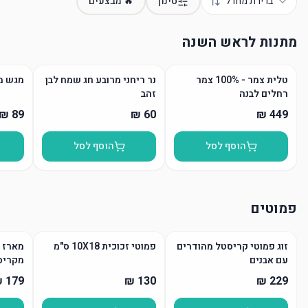
ברירת מחדל
סינון
🔥 מבצעים
מתנות לראש השנה
טלית צמר - 100% צמר
נר ריחני מרובע חג שמח לבן
מגש מ
רחלים לבנה
זהב
הוסף לסל
הוסף לסל
פמוטים
זוג פמוטי קריסטל מהודרים
פמוטי זכוכית 10X18 ס"מ
מארז פ
עם אבנים
מקריס