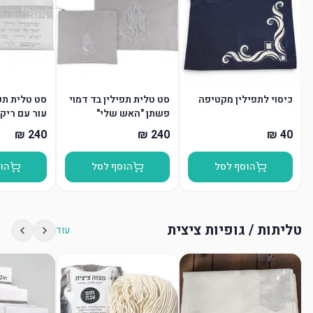
כיסוי לתפילין מקטיפה
סט טלית תפילין בד דמוי
סט טלית תפי
פשתן "האש שלי"
עור עם ריקמ
הוסף לסל
הוסף לסל
הו
טליתות / גופיות ציצית
עוד