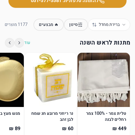
להזמנה טלפונית:
051-577-5581
ברירת מחדל
סינון
🔥 מבצעים
1177
מוצרים
מתנות לראש השנה
עוד
טלית צמר - 100% צמר
נר ריחני מרובע חג שמח
מגש מעץ בצ
רחלים לבנה
לבן זהב