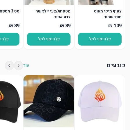
צעיף מיקי מאוס
מטפחת/צעיף לאשה -
סט 3 מטפחות
חום-שחור
צבע אפור
הוסף לסל
הוסף לסל
הו
כובעים
עוד