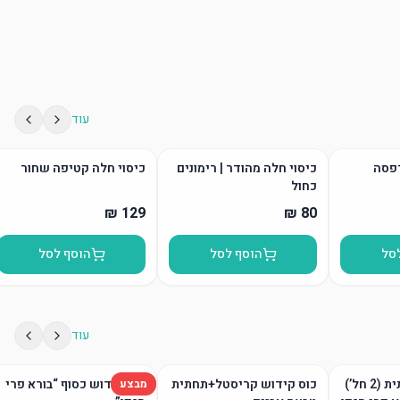
עוד
דפסה
כיסוי חלה מהודר | רימונים
כיסוי חלה קטיפה שחור
כחול
סל
הוסף לסל
הוסף לסל
עוד
גביע קידוש ותחתית (2 חל’)
כוס קידוש קריסטל+תחתית
כוס קידוש כסוף “בורא פרי
מבצע