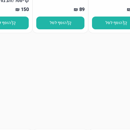
קריסטל /זהב בור
הוסף לסל
הוסף לסל
הוסף ל