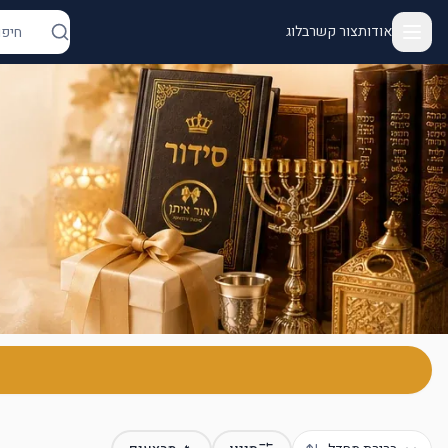
אודות
צור קשר
בלוג
ור איתן - יודאיקה ומתנות | מנורות, מזוזות, חנוכיות