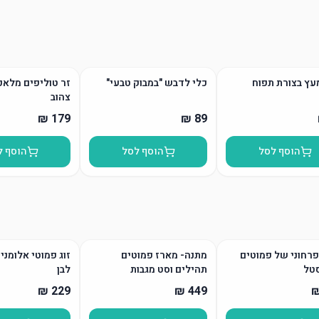
עץ בצורת תפוח
כלי לדבש "במבוק טבעי"
זר טוליפים מלאכ
צהוב
הוסף לסל
הוסף לסל
הוסף ל
רחוני של פמוטים
מתנה- מארז פמוטים
זוג פמוטי אלומני
טל
תהילים וסט מגבות
לבן