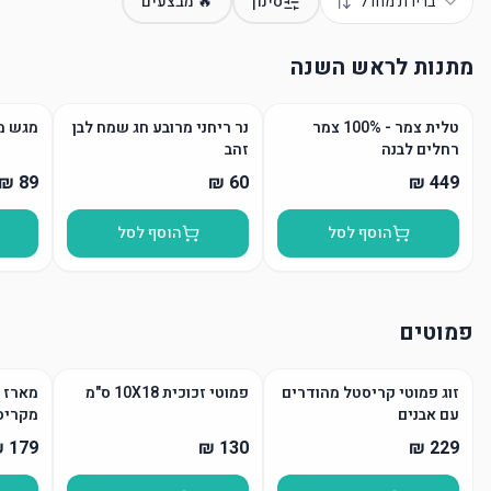
ברירת מחדל
סינון
🔥 מבצעים
מתנות לראש השנה
טלית צמר - 100% צמר
נר ריחני מרובע חג שמח לבן
מגש מ
רחלים לבנה
זהב
הוסף לסל
הוסף לסל
פמוטים
זוג פמוטי קריסטל מהודרים
פמוטי זכוכית 10X18 ס"מ
מארז פ
עם אבנים
מקריס