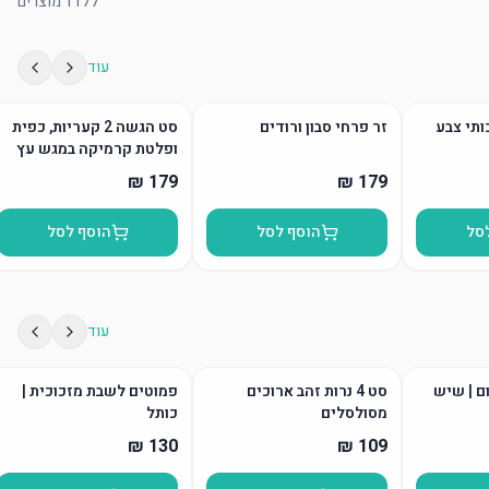
1177
מוצרים
עוד
ותי צבע
זר פרחי סבון ורודים
סט הגשה 2 קעריות, כפית
ופלטת קרמיקה במגש עץ
סל
הוסף לסל
הוסף לסל
עוד
ום | שיש
סט 4 נרות זהב ארוכים
פמוטים לשבת מזכוכית |
מסולסלים
כותל