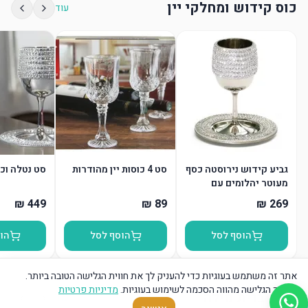
כוס קידוש ומחלקי יין
עוד
גביע קידוש נירוסטה כסף
סט 4 כוסות יין מהודרות
סט נטלה וכ
מעוטר יהלומים עם
תחתית
הוסף לסל
הוסף לסל
הו
אתר זה משתמש בעוגיות כדי להעניק לך את חווית הגלישה הטובה ביותר.
המשך הגלישה מהווה הסכמה לשימוש בעוגיות.
מדיניות פרטיות
כרית ברית מילה
עוד