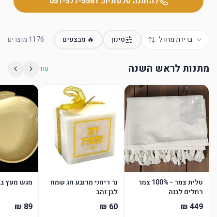
להזמנה טלפונית:
051-577-5581
ברירת מחדל
סינון
🔥 מבצעים
1176
מוצרים
מתנות לראש השנה
עוד
טלית צמר - 100% צמר
נר ריחני מרובע חג שמח
מגש מעץ בצ
רחלים לבנה
לבן זהב