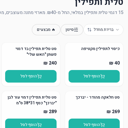
טלית ותפילין
15 דגמי טלית ותפילין במלאי, החל מ-₪40. מארזי מתנה מעוצבים, משלוח עד הבית או איסוף עצמי בחולון.
ברירת מחדל
סינון
🔥 מבצעים
כיסוי לתפילין מקטיפה
סט טלית תפילין בד דמוי
פשתן "האש שלי"
הוסף לסל
הוסף לסל
סט חלאקה מהודר - יברכך
סט טלית תפילין דמוי עור לבן
"יברכך" כסף 31*38 ס"מ
הוסף לסל
הוסף לסל