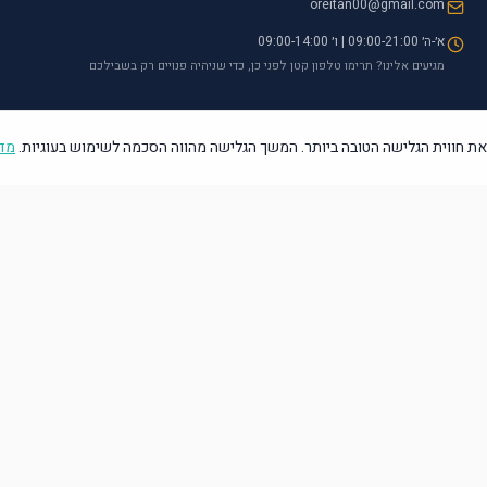
oreitan00@gmail.com
א׳-ה׳ 09:00-21:00 | ו׳ 09:00-14:00
מגיעים אלינו? תרימו טלפון קטן לפני כן, כדי שניהיה פנויים רק בשבילכם
ת חווית הגלישה הטובה ביותר. המשך הגלישה מהווה הסכמה לשימוש בעוגיות.
מדי