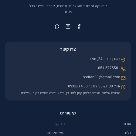
יודאיקה ומתנות מעוצבות. מסורת, יוקרה ועיצוב בכל
פריט.
צרו קשר
ראובן ברקת 24, חולון
051-5775581
oreitan00@gmail.com
א׳-ה׳ 09:00-21:00 | ו׳ 09:00-14:00
מגיעים אלינו? תרימו טלפון קטן לפני כן, כדי שניהיה פנויים רק בשבילכם
קישורים
אודות
צור קשר
בלוג
תנאי שימוש