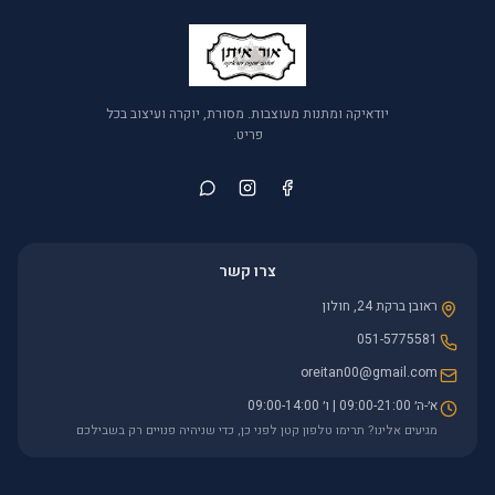
יודאיקה ומתנות מעוצבות. מסורת, יוקרה ועיצוב בכל
פריט.
צרו קשר
ראובן ברקת 24, חולון
051-5775581
oreitan00@gmail.com
א׳-ה׳ 09:00-21:00 | ו׳ 09:00-14:00
מגיעים אלינו? תרימו טלפון קטן לפני כן, כדי שניהיה פנויים רק בשבילכם