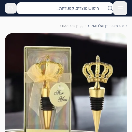
EN
בית
מארזי-יין-ואלכוהול
פקק יין כתר מהודר