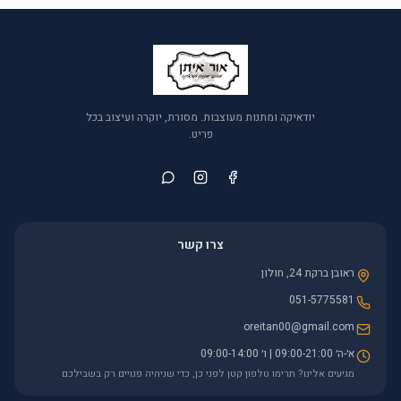
יודאיקה ומתנות מעוצבות. מסורת, יוקרה ועיצוב בכל
פריט.
צרו קשר
ראובן ברקת 24, חולון
051-5775581
oreitan00@gmail.com
א׳-ה׳ 09:00-21:00 | ו׳ 09:00-14:00
מגיעים אלינו? תרימו טלפון קטן לפני כן, כדי שניהיה פנויים רק בשבילכם