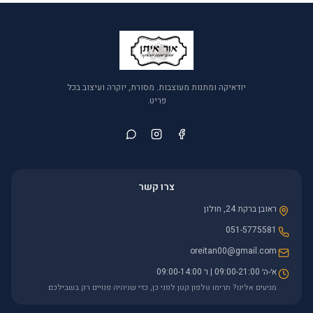
יודאיקה ומתנות מעוצבות. מסורת, יוקרה ועיצוב בכל
פריט.
צרו קשר
ראובן ברקת 24, חולון
051-5775581
oreitan00@gmail.com
א׳-ה׳ 09:00-21:00 | ו׳ 09:00-14:00
מגיעים אלינו? תרימו טלפון קטן לפני כן, כדי שניהיה פנויים רק בשבילכם