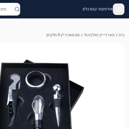
אודות
צור קשר
בלוג
בית
מארזי-יין-ואלכוהול
סט מארז יין 4 חלקים