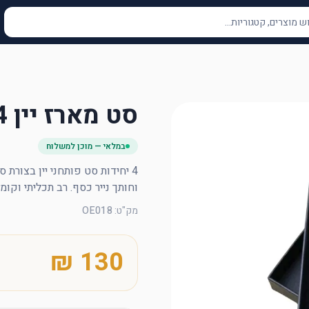
סט מארז יין 4 חלקים
במלאי — מוכן למשלוח
וחותך נייר כסף. רב תכליתי וקו
מק"ט
:
OE018