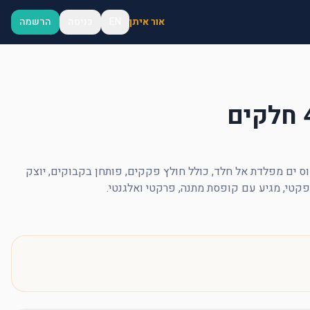
אור איתן
EN
כניסה
הרשמה
4 יחידות סט פותחני יין בצורת סוס ים מפלדת אל חלד, כולל חולץ פקקים, פותחן בקבוקים, יוצק 
מפקטי, מגיע עם קופסת מתנה, פרקטי ואלגנטי.