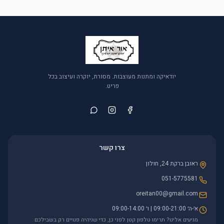
יודאיקה ומתנות מעוצבות. מסורת, יוקרה ועיצוב בכל
פריט.
צרו קשר
ראובן ברקת 24, חולון
051-5775581
oreitan00@gmail.com
א׳-ה׳ 09:00-21:00 | ו׳ 09:00-14:00
מגיעים אלינו? תרימו טלפון קטן לפני כן, כדי שניהיה פנויים רק בשבילכם