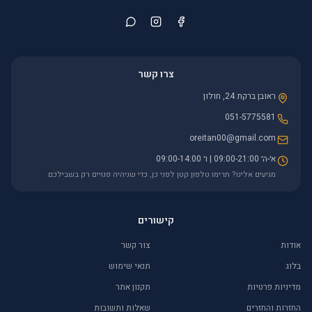
צרו קשר
ראובן ברקת 24, חולון
051-5775581
oreitan00@gmail.com
א׳-ה׳ 09:00-21:00 | ו׳ 09:00-14:00
מגיעים אלינו? תרימו טלפון קטן לפני כן, כדי שניהיה פנויים רק בשבילכם
קישורים
אודות
צור קשר
בלוג
תנאי שימוש
מדיניות פרטיות
תקנון אתר
החזרות והחזרים
שאלות ותשובות