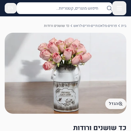
EN
בית
פרחים-מלאכותיים-וזרים-לראש
כד שושנים ורודות
הגדל
כד שושנים ורודות