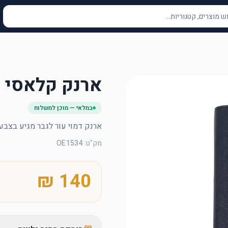
ארנק קלאסי ל
במלאי — מוכן למשלוח
ארנק דמוי עור לגבר מגיע בצבע
מק"ט
:
OE1534