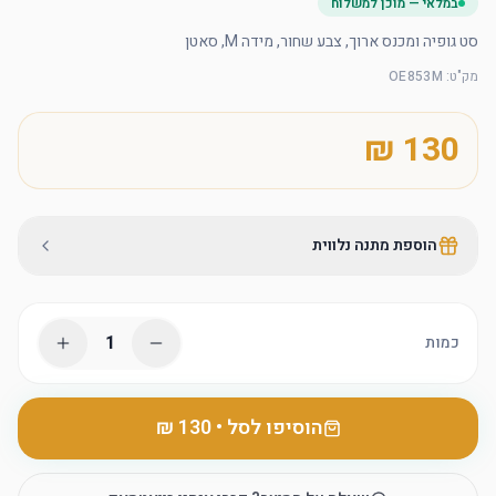
במלאי — מוכן למשלוח
סט גופיה ומכנס ארוך, צבע שחור, מידה M, סאטן
מק"ט
:
OE853M
הוספת מתנה נלווית
1
כמות
הוסיפו לסל
•