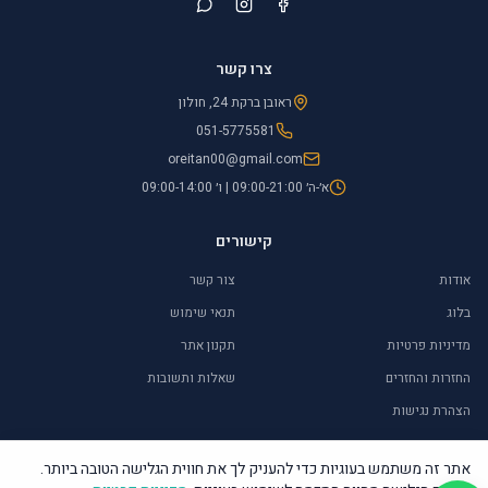
צרו קשר
ראובן ברקת 24, חולון
051-5775581
oreitan00@gmail.com
א׳-ה׳ 09:00-21:00 | ו׳ 09:00-14:00
קישורים
אודות
צור קשר
בלוג
תנאי שימוש
מדיניות פרטיות
תקנון אתר
החזרות והחזרים
שאלות ותשובות
הצהרת נגישות
אתר זה משתמש בעוגיות כדי להעניק לך את חווית הגלישה הטובה ביותר.