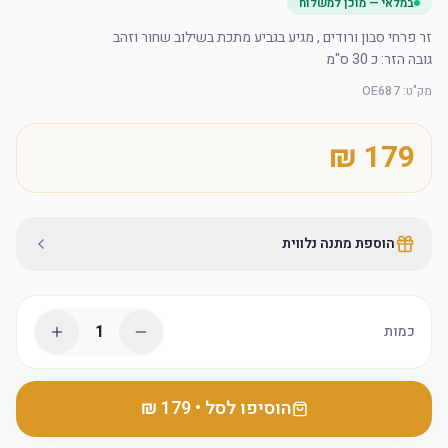
במלאי — מוכן למשלוח
גובה הזר: כ 30 ס"מ
מק"ט
:
OE687
הוספת מתנה נלווית
1
כמות
הוסיפו לסל
•