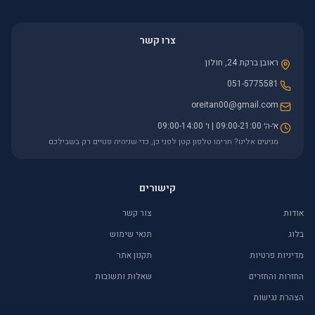
צרו קשר
ראובן ברקת 24, חולון
051-5775581
oreitan00@gmail.com
א׳-ה׳ 09:00-21:00 | ו׳ 09:00-14:00
מגיעים אלינו? תרימו טלפון קטן לפני כן, כדי שניהיה פנויים רק בשבילכם
קישורים
אודות
צור קשר
בלוג
תנאי שימוש
מדיניות פרטיות
תקנון אתר
החזרות והחזרים
שאלות ותשובות
הצהרת נגישות