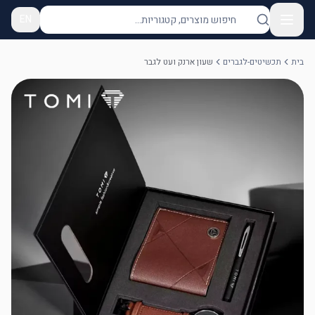
EN
בית
תכשיטים-לגברים
שעון ארנק ועט לגבר