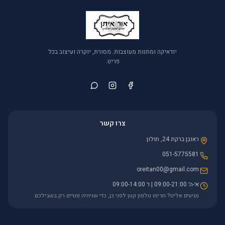
יודאיקה ומתנות מעוצבות. מסורת, יוקרה ועיצוב בכל
פריט.
צרו קשר
ראובן ברקת 24, חולון
051-5775581
oreitan00@gmail.com
א׳-ה׳ 09:00-21:00 | ו׳ 09:00-14:00
מגיעים אלינו? תרימו טלפון קטן לפני כן, כדי שניהיה פנויים רק בשבילכם