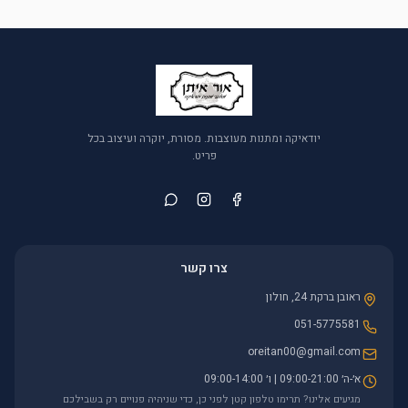
יודאיקה ומתנות מעוצבות. מסורת, יוקרה ועיצוב בכל
פריט.
צרו קשר
ראובן ברקת 24, חולון
051-5775581
oreitan00@gmail.com
א׳-ה׳ 09:00-21:00 | ו׳ 09:00-14:00
מגיעים אלינו? תרימו טלפון קטן לפני כן, כדי שניהיה פנויים רק בשבילכם