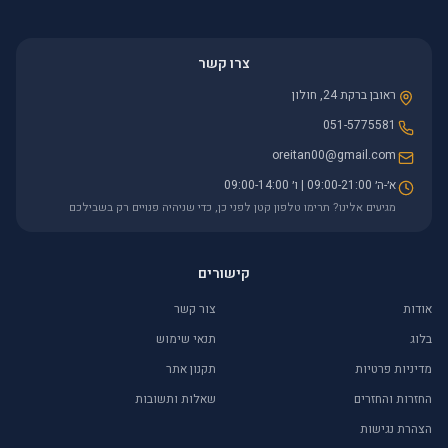
צרו קשר
ראובן ברקת 24, חולון
051-5775581
oreitan00@gmail.com
א׳-ה׳ 09:00-21:00 | ו׳ 09:00-14:00
מגיעים אלינו? תרימו טלפון קטן לפני כן, כדי שניהיה פנויים רק בשבילכם
קישורים
אודות
צור קשר
בלוג
תנאי שימוש
מדיניות פרטיות
תקנון אתר
החזרות והחזרים
שאלות ותשובות
הצהרת נגישות