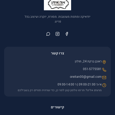
יודאיקה ומתנות מעוצבות. מסורת, יוקרה ועיצוב בכל
פריט.
צרו קשר
ראובן ברקת 24, חולון
051-5775581
oreitan00@gmail.com
א׳-ה׳ 09:00-21:00 | ו׳ 09:00-14:00
מגיעים אלינו? תרימו טלפון קטן לפני כן, כדי שניהיה פנויים רק בשבילכם
קישורים