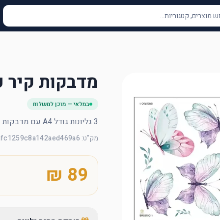
מדבקות קיר פ
במלאי — מוכן למשלוח
3 גליונות גודל A4 עם מדבקות  פרפרים בכל מני צבעים
מק"ט
:
afc1259c8a142aed469a6