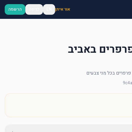
אור איתן
EN
כניסה
הרשמה
רפרים באביב
9c4