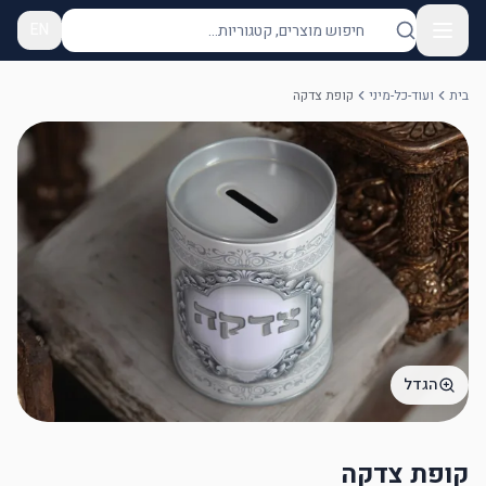
EN
בית
ועוד-כל-מיני
קופת צדקה
הגדל
קופת צדקה