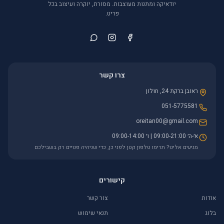
יודאיקה ומתנות מעוצבות. מסורת, יוקרה ועיצוב בכל
פריט.
צרו קשר
ראובן ברקת 24, חולון
051-5775581
oreitan00@gmail.com
א׳-ה׳ 09:00-21:00 | ו׳ 09:00-14:00
מגיעים אלינו? תרימו טלפון קטן לפני כן, כדי שניהיה פנויים רק בשבילכם
קישורים
אודות
צור קשר
בלוג
תנאי שימוש