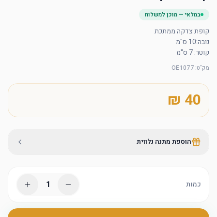
במלאי — מוכן למשלוח
קוטר: 7 ס"מ
מק"ט
:
OE1077
הוספת מתנה נלווית
1
כמות