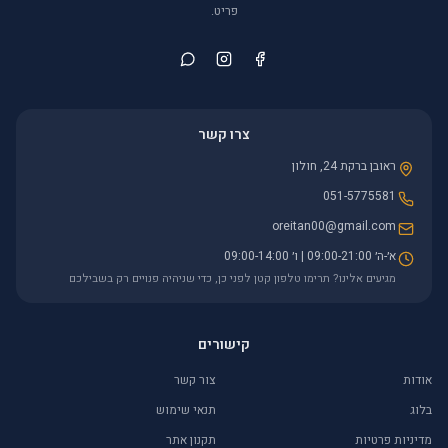
פריט.
צרו קשר
ראובן ברקת 24, חולון
051-5775581
oreitan00@gmail.com
א׳-ה׳ 09:00-21:00 | ו׳ 09:00-14:00
מגיעים אלינו? תרימו טלפון קטן לפני כן, כדי שניהיה פנויים רק בשבילכם
קישורים
אודות
צור קשר
בלוג
תנאי שימוש
מדיניות פרטיות
תקנון אתר