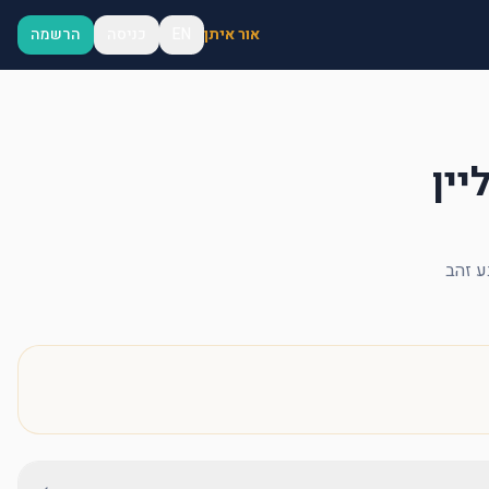
אור איתן
EN
כניסה
הרשמה
יין
ע זהב