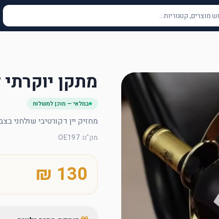
מתקן יוקרתי ל
במלאי — מוכן למשלוח
מחזיק יין דקורטיבי שולחני בצב
מק"ט
:
OE197