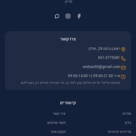
פריט.
צרו קשר
ראובן ברקת 24, חולון
051-5775581
oreitan00@gmail.com
א׳-ה׳ 09:00-21:00 | ו׳ 09:00-14:00
מגיעים אלינו? תרימו טלפון קטן לפני כן, כדי שניהיה פנויים רק בשבילכם
קישורים
אודות
צור קשר
בלוג
תנאי שימוש
מדיניות פרטיות
תקנון אתר