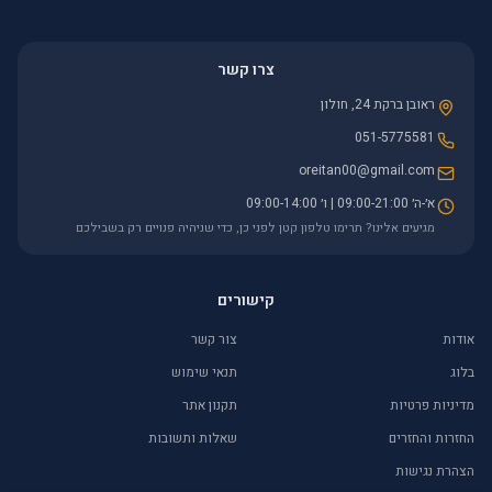
צרו קשר
ראובן ברקת 24, חולון
051-5775581
oreitan00@gmail.com
א׳-ה׳ 09:00-21:00 | ו׳ 09:00-14:00
מגיעים אלינו? תרימו טלפון קטן לפני כן, כדי שניהיה פנויים רק בשבילכם
קישורים
אודות
צור קשר
בלוג
תנאי שימוש
מדיניות פרטיות
תקנון אתר
החזרות והחזרים
שאלות ותשובות
הצהרת נגישות