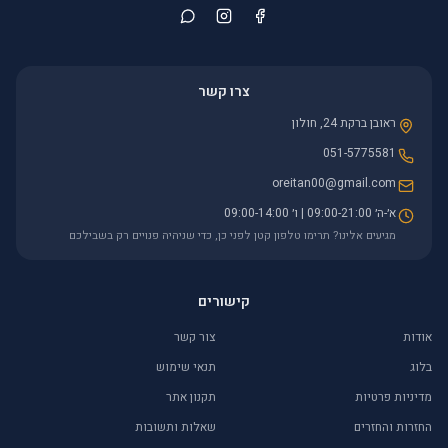
צרו קשר
ראובן ברקת 24, חולון
051-5775581
oreitan00@gmail.com
א׳-ה׳ 09:00-21:00 | ו׳ 09:00-14:00
מגיעים אלינו? תרימו טלפון קטן לפני כן, כדי שניהיה פנויים רק בשבילכם
קישורים
אודות
צור קשר
בלוג
תנאי שימוש
מדיניות פרטיות
תקנון אתר
החזרות והחזרים
שאלות ותשובות