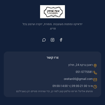
יודאיקה ומתנות מעוצבות. מסורת, יוקרה ועיצוב בכל
פריט.
צרו קשר
ראובן ברקת 24, חולון
051-5775581
oreitan00@gmail.com
א׳-ה׳ 09:00-21:00 | ו׳ 09:00-14:00
מגיעים אלינו? תרימו טלפון קטן לפני כן, כדי שניהיה פנויים רק בשבילכם