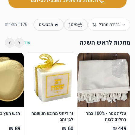
להזמנה טלפונית:
051-577-5581
ברירת מחדל
סינון
🔥 מבצעים
1176
מוצרים
מתנות לראש השנה
עוד
טלית צמר - 100% צמר
נר ריחני מרובע חג שמח
מגש מעץ בצ
רחלים לבנה
לבן זהב