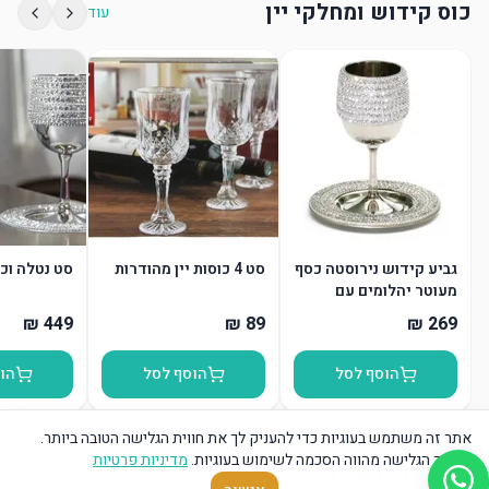
כוס קידוש ומחלקי יין
עוד
גביע קידוש נירוסטה כסף
סט 4 כוסות יין מהודרות
סט נטלה וכ
מעוטר יהלומים עם
תחתית
הוסף לסל
הוסף לסל
הו
אתר זה משתמש בעוגיות כדי להעניק לך את חווית הגלישה הטובה ביותר.
המשך הגלישה מהווה הסכמה לשימוש בעוגיות.
מדיניות פרטיות
כרית ברית מילה
עוד