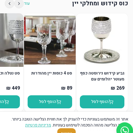
כוס קידוש ומחלקי יין
עוד
גביע קידוש נירוסטה כסף
סט 4 כוסות יין מהודרות
סט נטלה וכ
מעוטר יהלומים עם
תחתית
הוסף לסל
הוסף לסל
הו
אתר זה משתמש בעוגיות כדי להעניק לך את חווית הגלישה הטובה ביותר.
המשך הגלישה מהווה הסכמה לשימוש בעוגיות.
מדיניות פרטיות
כרית ברית מילה
עוד