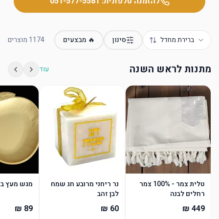
להזמנה טלפונית:
051-577-5581
ברירת מחדל
סינון
🔥 מבצעים
1174
מוצרים
מתנות לראש השנה
עוד
טלית צמר - 100% צמר
נר ריחני מרובע חג שמח
מגש מעץ בצ
רחלים לבנה
לבן זהב