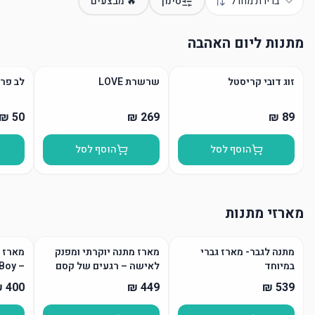
ברירת מחדל
סינון
🔥 מבצעים
מתנות ליום האהבה
זוג דובי קריסטל
שרשרת LOVE
לב פרח
הוסף לסל
הוסף לסל
מארזי מתנות
מתנה לגבר- מארז גברי
מארז מתנה יוקרתי ומפנק
מארז מ
במיוחד
לאישה – רגעים של קסם
– Handsome Boy
וטיפוח