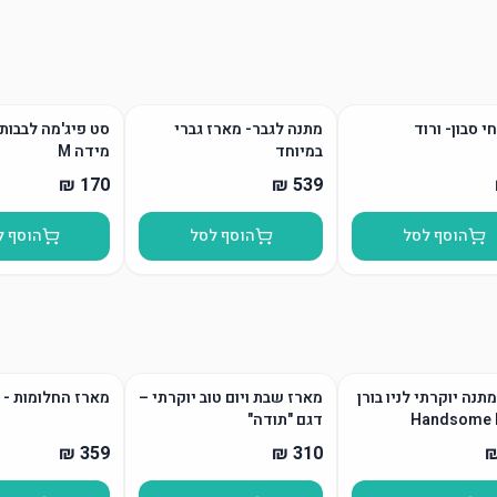
י סבון- ורוד
מתנה לגבר- מארז גברי
סט פיג'מה לבבות 
במיוחד
מידה M
הוסף לסל
הוסף לסל
הוסף ל
תנה יוקרתי לניו בורן
מארז שבת ויום טוב יוקרתי –
מארז החלומות - יי
דגם "תודה"