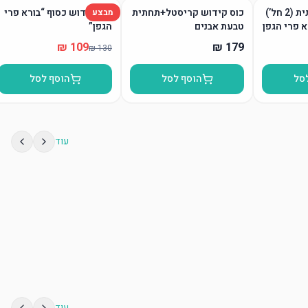
גביע קידוש ותחתית (2 חל’)
כוס קידוש קריסטל+תחתית
כוס קידוש כסוף “בורא פרי
מבצע
א פרי הגפן
טבעת אבנים
הגפן”
סל
הוסף לסל
הוסף לסל
עוד
עוד