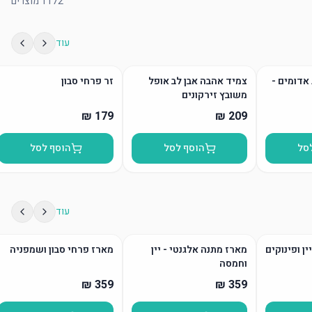
1172
מוצרים
עוד
אדומים -
צמיד אהבה אבן לב אופל
זר פרחי סבון
משובץ זירקונים
סל
הוסף לסל
הוסף לסל
עוד
ן ופינוקים
מארז מתנה אלגנטי - יין
מארז פרחי סבון ושמפניה
וחמסה