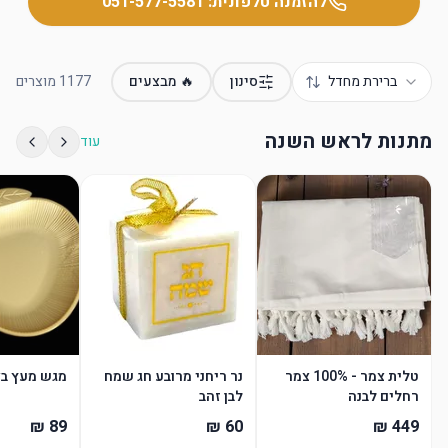
להזמנה טלפונית:
051-577-5581
ברירת מחדל
סינון
🔥 מבצעים
1177
מוצרים
מתנות לראש השנה
עוד
טלית צמר - 100% צמר
נר ריחני מרובע חג שמח
מגש מעץ בצ
רחלים לבנה
לבן זהב