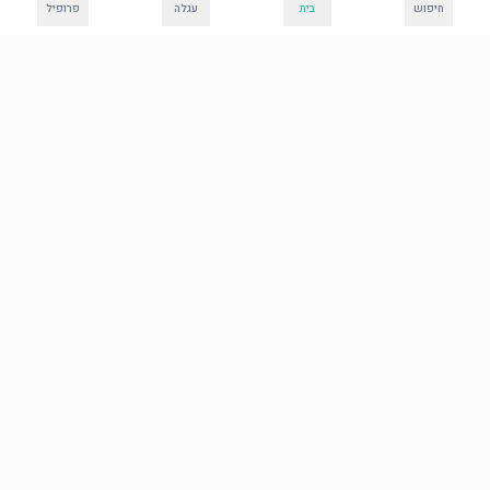
חיפוש
בית
עגלה
פרופיל
כיסוי לפלטה - אין כמו
האוכל של אמא
הוסף לסל
כיסוי חלה ומגש חלה
עוד