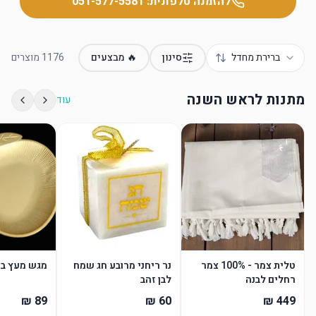
להזמנה טלפונית:
051-577-5581
ברירת מחדל
סינון
🔥 מבצעים
1176
מוצרים
מתנות לראש השנה
עוד
טלית צמר - 100% צמר
נר ריחני מרובע חג שמח
מגש מעץ בצ
רחלים לבנה
לבן זהב