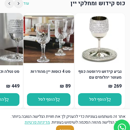
כוס קידוש ומחלקי יין
עוד
גביע קידוש נירוסטה כסף
סט 4 כוסות יין מהודרות
סט נטלה וכ
מעוטר יהלומים עם
תחתית
הוסף לסל
הוסף לסל
הו
אתר זה משתמש בעוגיות כדי להעניק לך את חווית הגלישה הטובה ביותר.
המשך הגלישה מהווה הסכמה לשימוש בעוגיות.
מדיניות פרטיות
כרית ברית מילה
עוד