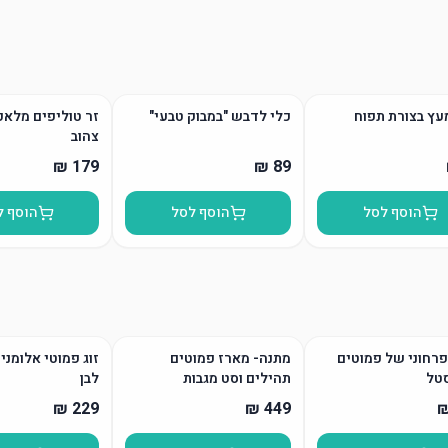
עץ בצורת תפוח
כלי לדבש "במבוק טבעי"
זר טוליפים מלאכ
צהוב
הוסף לסל
הוסף לסל
הוסף ל
רחוני של פמוטים
מתנה- מארז פמוטים
זוג פמוטי אלומני
טל
תהילים וסט מגבות
לבן