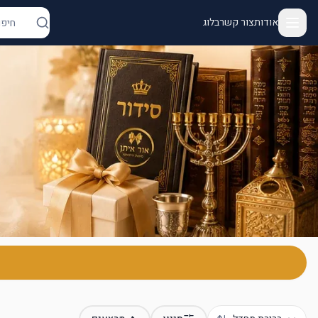
אודות
צור קשר
בלוג
ור איתן - יודאיקה ומתנות | מנורות, מזוזות, חנוכיות