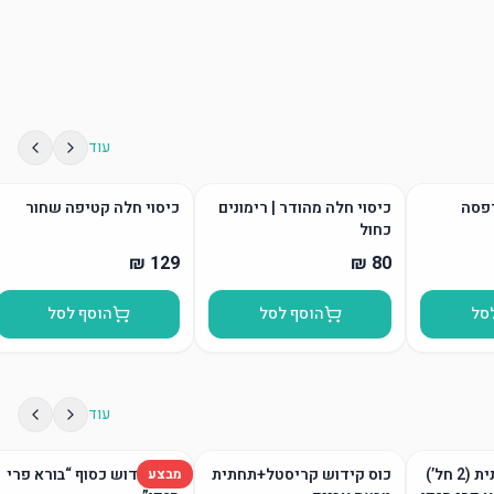
עוד
דפסה
כיסוי חלה מהודר | רימונים
כיסוי חלה קטיפה שחור
כחול
סל
הוסף לסל
הוסף לסל
עוד
גביע קידוש ותחתית (2 חל’)
כוס קידוש קריסטל+תחתית
כוס קידוש כסוף “בורא פרי
מבצע