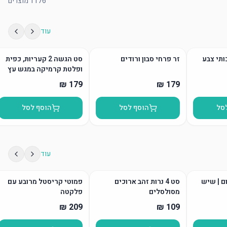
1176
מוצרים
עוד
ותי צבע
זר פרחי סבון ורודים
סט הגשה 2 קעריות, כפית
ופלטת קרמיקה במגש עץ
סל
הוסף לסל
הוסף לסל
עוד
ום | שיש
סט 4 נרות זהב ארוכים
פמוטי קריסטל מרובע עם
מסולסלים
פלקטה