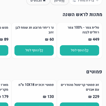
ברירת מחדל
סינון
🔥 מבצעים
מתנות לראש השנה
טלית צמר - 100% צמר
נר ריחני מרובע חג שמח לבן
מגש מ
רחלים לבנה
זהב
הוסף לסל
הוסף לסל
פמוטים
זוג פמוטי קריסטל מהודרים
פמוטי זכוכית 10X18 ס"מ
מארז פ
עם אבנים
מקריס