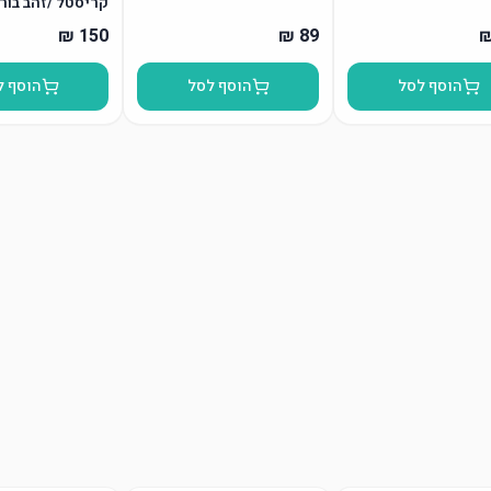
קריסטל /זהב בור
הוסף לסל
הוסף לסל
הוסף ל